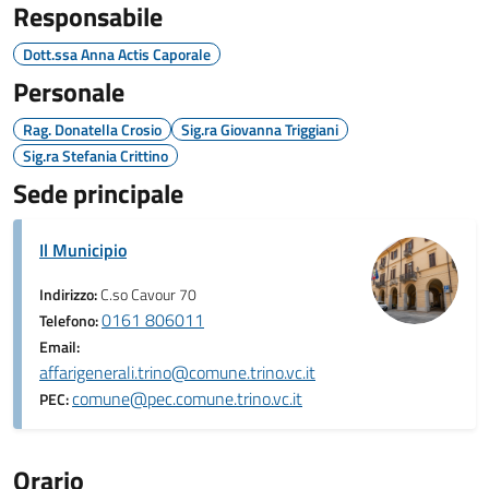
Responsabile
Dott.ssa Anna Actis Caporale
Personale
Rag. Donatella Crosio
Sig.ra Giovanna Triggiani
Sig.ra Stefania Crittino
Sede principale
Il Municipio
Indirizzo:
C.so Cavour 70
0161 806011
Telefono:
Email:
affarigenerali.trino@comune.trino.vc.it
comune@pec.comune.trino.vc.it
PEC:
Orario