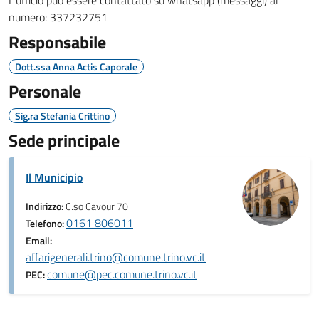
L'ufficio può essere contattato su whatsapp (messaggi) al
numero: 337232751
Responsabile
Dott.ssa Anna Actis Caporale
Personale
Sig.ra Stefania Crittino
Sede principale
Il Municipio
Indirizzo:
C.so Cavour 70
0161 806011
Telefono:
Email:
affarigenerali.trino@comune.trino.vc.it
comune@pec.comune.trino.vc.it
PEC: