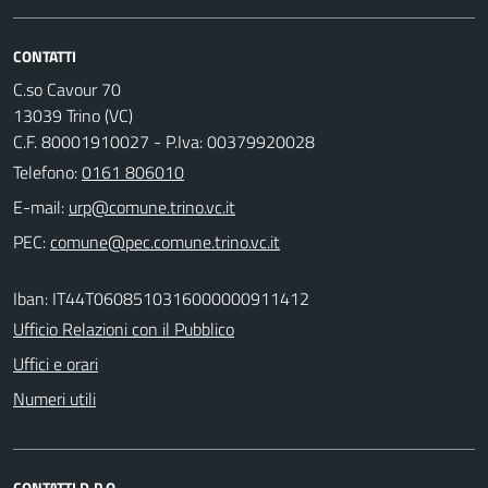
CONTATTI
C.so Cavour 70
13039 Trino (VC)
C.F. 80001910027 - P.Iva: 00379920028
Telefono:
0161 806010
E-mail:
PEC:
Iban: IT44T0608510316000000911412
Ufficio Relazioni con il Pubblico
Uffici e orari
Numeri utili
CONTATTI D.P.O.