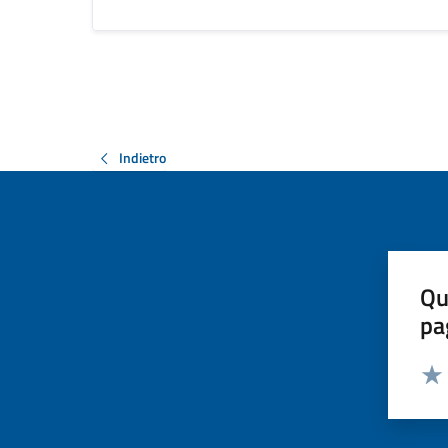
Indietro
Qu
pa
Valut
Valu