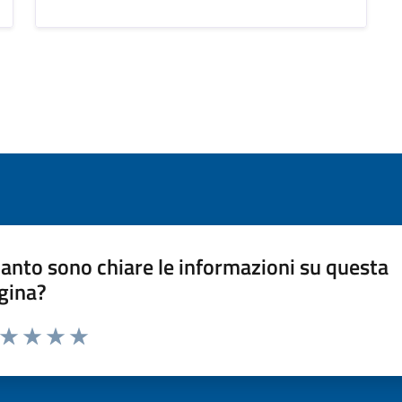
anto sono chiare le informazioni su questa
gina?
a da 1 a 5 stelle la pagina
ta 1 stelle su 5
Valuta 2 stelle su 5
Valuta 3 stelle su 5
Valuta 4 stelle su 5
Valuta 5 stelle su 5