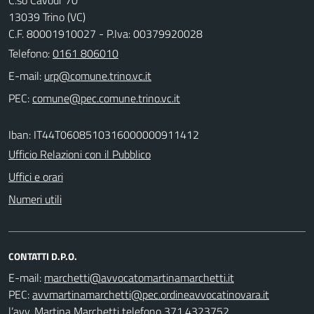
13039 Trino (VC)
C.F. 80001910027 - P.Iva: 00379920028
Telefono:
0161 806010
E-mail:
PEC:
Iban: IT44T0608510316000000911412
Ufficio Relazioni con il Pubblico
Uffici e orari
Numeri utili
CONTATTI D.P.O.
E-mail:
PEC:
l’avv. Martina Marchetti telefono 371.4323752