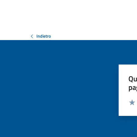
Indietro
Qu
pa
Valut
Valu