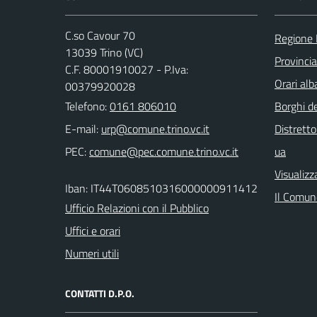
C.so Cavour 70
Regione
13039 Trino (VC)
Provincia 
C.F. 80001910027 - P.Iva:
Orari al
00379920028
Telefono:
0161 806010
Borghi de
E-mail:
Distretto
PEC:
ua
Visualizz
Iban: IT44T0608510316000000911412
Il Comune
Ufficio Relazioni con il Pubblico
Uffici e orari
Numeri utili
CONTATTI D.P.O.