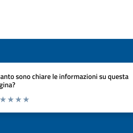
anto sono chiare le informazioni su questa
gina?
a da 1 a 5 stelle la pagina
ta 1 stelle su 5
Valuta 2 stelle su 5
Valuta 3 stelle su 5
Valuta 4 stelle su 5
Valuta 5 stelle su 5