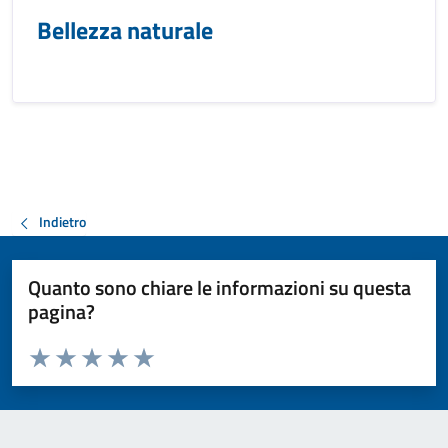
Bellezza naturale
Indietro
Quanto sono chiare le informazioni su questa
pagina?
Valuta da 1 a 5 stelle la pagina
Valuta 1 stelle su 5
Valuta 2 stelle su 5
Valuta 3 stelle su 5
Valuta 4 stelle su 5
Valuta 5 stelle su 5