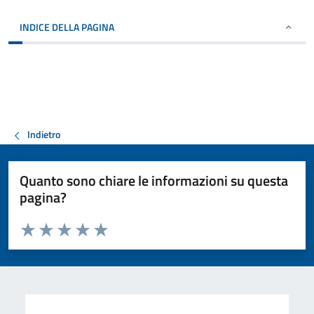
INDICE DELLA PAGINA
Indietro
Quanto sono chiare le informazioni su questa
pagina?
Valuta da 1 a 5 stelle la pagina
Valuta 1 stelle su 5
Valuta 2 stelle su 5
Valuta 3 stelle su 5
Valuta 4 stelle su 5
Valuta 5 stelle su 5