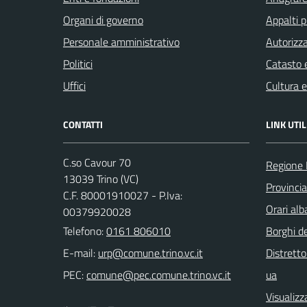
Organi di governo
Appalti p
Personale amministrativo
Autorizza
Politici
Catasto e
Uffici
Cultura 
CONTATTI
LINK UTIL
C.so Cavour 70
Regione
13039 Trino (VC)
Provincia 
C.F. 80001910027 - P.Iva:
Orari al
00379920028
Telefono:
0161 806010
Borghi de
E-mail:
Distretto
PEC:
ua
Visualizz