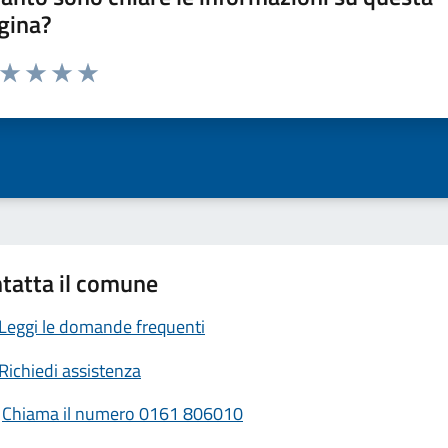
gina?
a da 1 a 5 stelle la pagina
ta 1 stelle su 5
Valuta 2 stelle su 5
Valuta 3 stelle su 5
Valuta 4 stelle su 5
Valuta 5 stelle su 5
tatta il comune
Leggi le domande frequenti
Richiedi assistenza
Chiama il numero 0161 806010