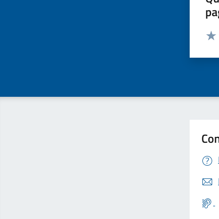
pa
Valut
Valu
Con