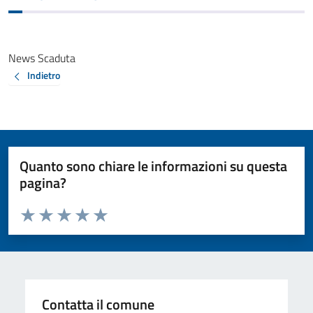
News Scaduta
Indietro
Quanto sono chiare le informazioni su questa
pagina?
Valuta da 1 a 5 stelle la pagina
Valuta 1 stelle su 5
Valuta 2 stelle su 5
Valuta 3 stelle su 5
Valuta 4 stelle su 5
Valuta 5 stelle su 5
Contatta il comune