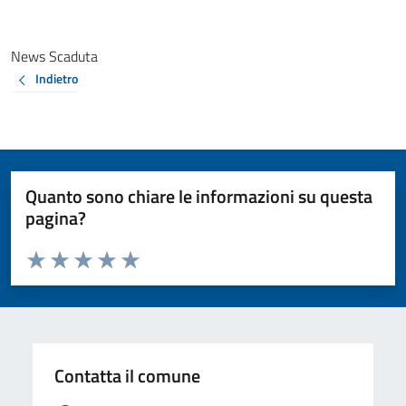
News Scaduta
Indietro
Quanto sono chiare le informazioni su questa
pagina?
Valuta da 1 a 5 stelle la pagina
Valuta 1 stelle su 5
Valuta 2 stelle su 5
Valuta 3 stelle su 5
Valuta 4 stelle su 5
Valuta 5 stelle su 5
Contatta il comune