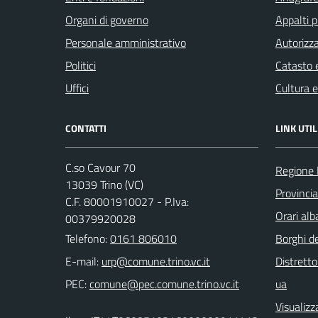
Organi di governo
Appalti p
Personale amministrativo
Autorizza
Politici
Catasto e
Uffici
Cultura 
CONTATTI
LINK UTIL
C.so Cavour 70
Regione
13039 Trino (VC)
Provincia 
C.F. 80001910027 - P.Iva:
Orari al
00379920028
Telefono:
0161 806010
Borghi de
E-mail:
Distretto
PEC:
ua
Visualizz