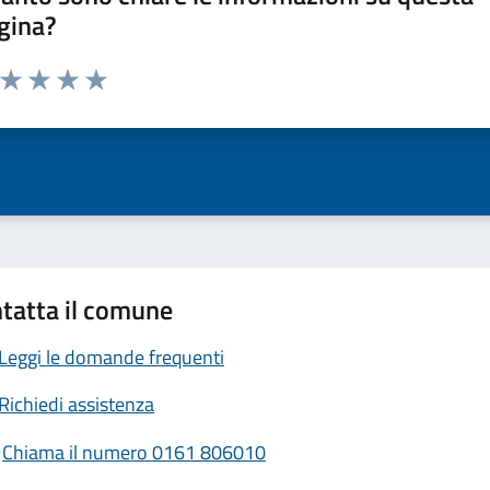
gina?
a da 1 a 5 stelle la pagina
ta 1 stelle su 5
Valuta 2 stelle su 5
Valuta 3 stelle su 5
Valuta 4 stelle su 5
Valuta 5 stelle su 5
tatta il comune
Leggi le domande frequenti
Richiedi assistenza
Chiama il numero 0161 806010