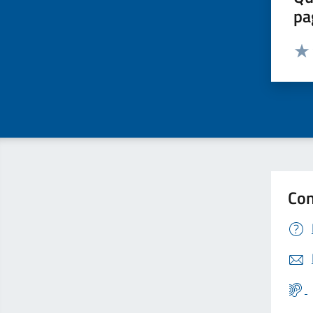
pa
Valut
Valu
Con