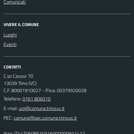
Comunicati
VIVERE IL COMUNE
Luoghi
Eventi
CONTATTI
C.so Cavour 70
13039 Trino (VC)
C.F. 80001910027 - P.Iva: 00379920028
Telefono:
0161 806010
E-mail:
PEC:
Iban: IT44T0608510316000000911412